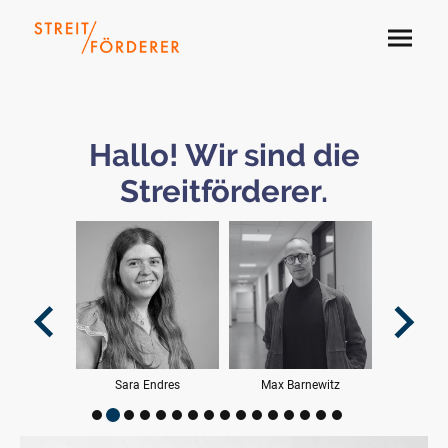
Hallo! Wir sind die
Streitförderer.
Barnewitz
Eva Feldmann-Wojtachnia
Michael Lemster
M